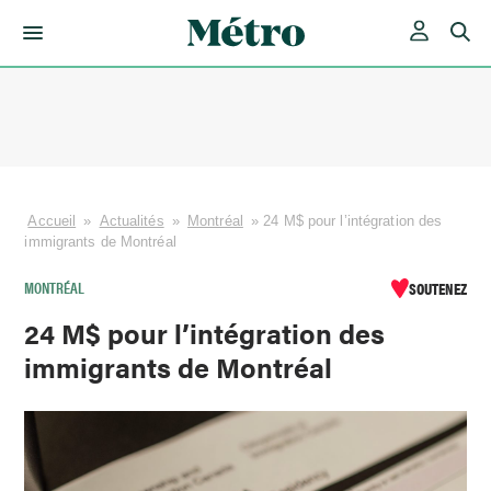
Skip
to
content
Accueil
»
Actualités
»
Montréal
»
24 M$ pour l’intégration des
immigrants de Montréal
MONTRÉAL
SOUTENEZ
24 M$ pour l’intégration des
immigrants de Montréal