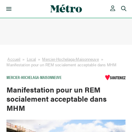
Skip
to
content
Accueil
»
Local
»
Mercier-Hochelaga-Maisonneuve
»
Manifestation pour un REM socialement acceptable dans MHM
MERCIER-HOCHELAGA-MAISONNEUVE
SOUTENEZ
Manifestation pour un REM
socialement acceptable dans
MHM