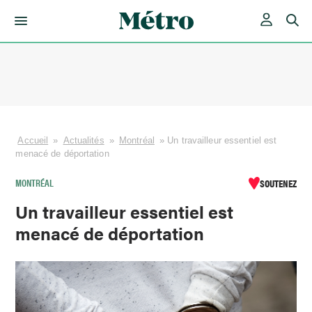
Skip
to
content
Accueil
»
Actualités
»
Montréal
»
Un travailleur essentiel est
menacé de déportation
MONTRÉAL
SOUTENEZ
Un travailleur essentiel est
menacé de déportation