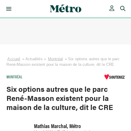
Skip
to
content
Accueil
»
Actualités
»
Montréal
»
Six options autres que le parc
René-Masson existent pour la maison de la culture, dit le CRE
MONTRÉAL
SOUTENEZ
Six options autres que le parc
René-Masson existent pour la
maison de la culture, dit le CRE
Mathias Marchal, Métro