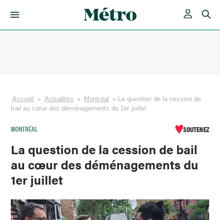
Skip
to
content
Accueil
»
Actualités
»
Montréal
»
La question de la cession de
bail au cœur des déménagements du 1er juillet
MONTRÉAL
SOUTENEZ
La question de la cession de bail
au cœur des déménagements du
1er juillet