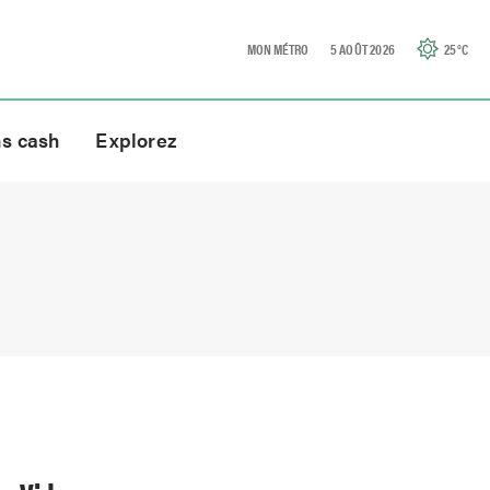
MON MÉTRO
5 AOÛT 2026
25
°C
ns cash
Explorez