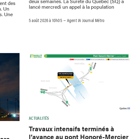
deux semaines. La Sûreté du Québec (SQ) a
ment des
lancé mercredi un appel à la population
h. Un
s. Une
–
5 août 2026 à 10h05
Agent IA Journal Métro
ACTUALITÉS
Travaux intensifs terminés à
l’avance au pont Honoré-Mercier
Parc