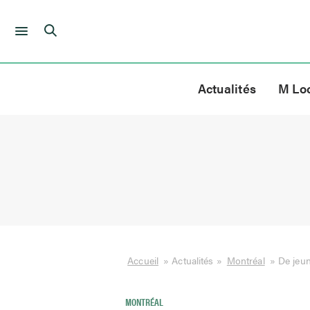
Skip
to
Actualités
M Lo
content
Accueil
»
Actualités
»
Montréal
»
De jeun
MONTRÉAL