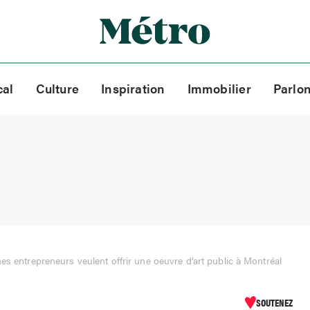
cal
Culture
Inspiration
Immobilier
Parlo
es entrepreneurs veulent offrir une oeuvre d’art public à Montréal
SOUTENEZ