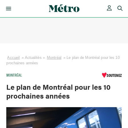
Skip
to
content
Accueil
»
Actualités
»
Montréal
»
Le plan de Montréal pour les 10
prochaines années
MONTRÉAL
SOUTENEZ
Le plan de Montréal pour les 10
prochaines années