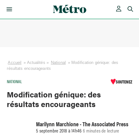
Skip
to
content
Accueil
»
Actualités
»
National
»
Modification génique: des
résultats encourageants
NATIONAL
SOUTENEZ
Modification génique: des
résultats encourageants
Marilynn Marchione - The Associated Press
5 septembre 2018 à 14h46
6 minutes de lecture