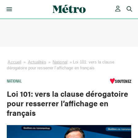
Skip
to
content
Accueil
»
Actualités
»
National
»
Loi 101: vers la clause
dérogatoire pour resserrer l’affichage en français
NATIONAL
SOUTENEZ
Loi 101: vers la clause dérogatoire
pour resserrer l’affichage en
français