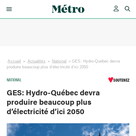
Skip
to
content
Accueil
»
Actualités
»
National
»
GES: Hydro-Québec devra
produire beaucoup plus d’électricité d’ici 2050
NATIONAL
SOUTENEZ
GES: Hydro-Québec devra
produire beaucoup plus
d’électricité d’ici 2050