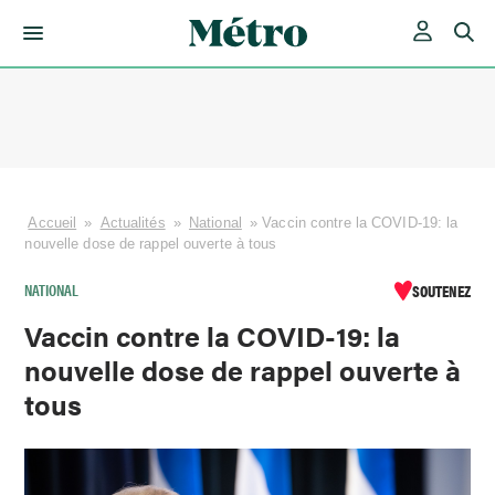
Skip
to
content
Accueil
»
Actualités
»
National
»
Vaccin contre la COVID-19: la
nouvelle dose de rappel ouverte à tous
NATIONAL
SOUTENEZ
Vaccin contre la COVID-19: la
nouvelle dose de rappel ouverte à
tous