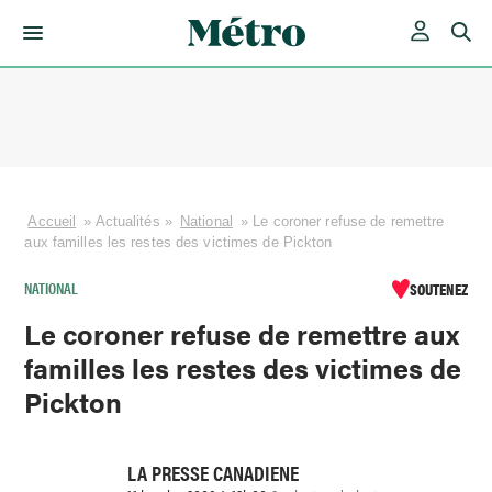
Skip
to
content
Accueil
»
Actualités
»
National
»
Le coroner refuse de remettre
aux familles les restes des victimes de Pickton
NATIONAL
SOUTENEZ
Le coroner refuse de remettre aux
familles les restes des victimes de
Pickton
LA PRESSE CANADIENE