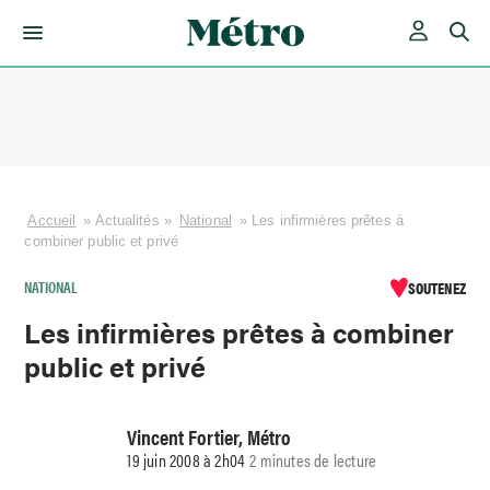
Skip
to
content
Accueil
»
Actualités
»
National
»
Les infirmières prêtes à
combiner public et privé
NATIONAL
SOUTENEZ
Les infirmières prêtes à combiner
public et privé
Vincent Fortier, Métro
19 juin 2008 à 2h04
2 minutes de lecture