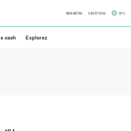
MON MÉTRO
6 AOÛT 2026
28
°C
ns cash
Explorez