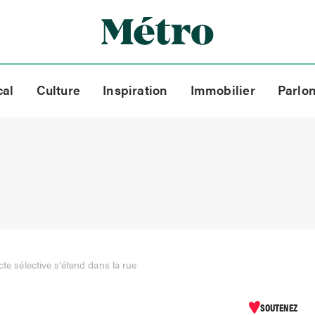
cal
Culture
Inspiration
Immobilier
Parlo
cte sélective s'étend dans la rue
SOUTENEZ