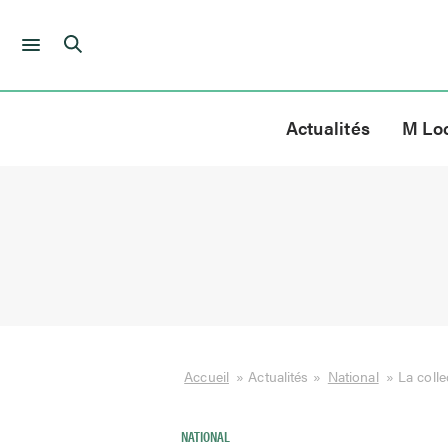
Skip
to
Actualités
M Lo
content
Accueil
»
Actualités
»
National
»
La colle
NATIONAL