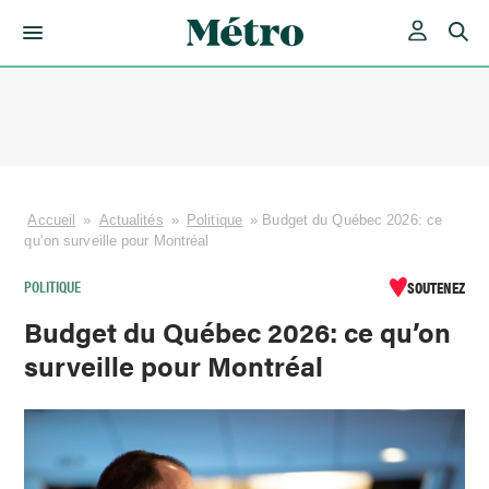
Skip
to
content
Accueil
»
Actualités
»
Politique
»
Budget du Québec 2026: ce
qu’on surveille pour Montréal
POLITIQUE
SOUTENEZ
Budget du Québec 2026: ce qu’on
surveille pour Montréal