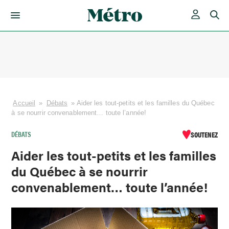
Skip
to
content
Accueil
»
Débats
»
Aider les tout-petits et les familles du Québec
à se nourrir convenablement… toute l’année!
DÉBATS
SOUTENEZ
Aider les tout-petits et les familles
du Québec à se nourrir
convenablement… toute l’année!