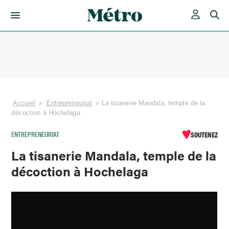
Skip
to
content
Accueil
»
Entrepreneuriat
»
La tisanerie Mandala, temple de la
décoction à Hochelaga
ENTREPRENEURIAT
SOUTENEZ
La tisanerie Mandala, temple de la
décoction à Hochelaga