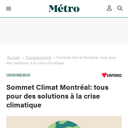
Skip
to
content
Accueil
»
Environnement
»
Sommet Climat Montréal: tous pour
des solutions à la crise climatique
ENVIRONNEMENT
SOUTENEZ
Sommet Climat Montréal: tous
pour des solutions à la crise
climatique