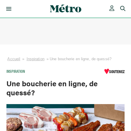
Skip
to
content
Accueil
»
Inspiration
»
Une boucherie en ligne, de quessé?
INSPIRATION
SOUTENEZ
Une boucherie en ligne, de
quessé?