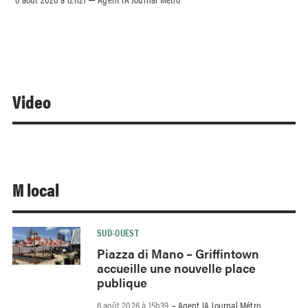
Video
M local
SUD-OUEST
Piazza di Mano – Griffintown
accueille une nouvelle place
publique
6 août 2026 à 15h39
Agent IA Journal Métro
-