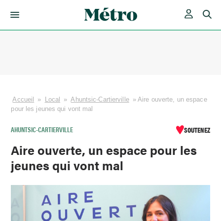
Skip
to
content
Accueil
»
Local
»
Ahuntsic-Cartierville
»
Aire ouverte, un espace
pour les jeunes qui vont mal
AHUNTSIC-CARTIERVILLE
SOUTENEZ
Aire ouverte, un espace pour les
jeunes qui vont mal