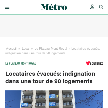
Skip
to
content
Accueil
»
Local
»
Le Plateau-Mont-Royal
»
Locataires évacués:
indignation dans une tour de 90 logements
LE PLATEAU-MONT-ROYAL
SOUTENEZ
Locataires évacués: indignation
dans une tour de 90 logements