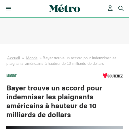
Skip
to
content
Accueil
»
Monde
»
Bayer trouve un accord pour indemniser les
plaignants américains à hauteur de 10 milliards de dollars
MONDE
SOUTENEZ
Bayer trouve un accord pour
indemniser les plaignants
américains à hauteur de 10
milliards de dollars