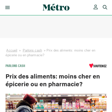
Skip
to
content
Accueil
»
Parlons cash
»
Prix des aliments: moins cher en
épicerie ou en pharmacie?
PARLONS CASH
SOUTENEZ
Prix des aliments: moins cher en
épicerie ou en pharmacie?