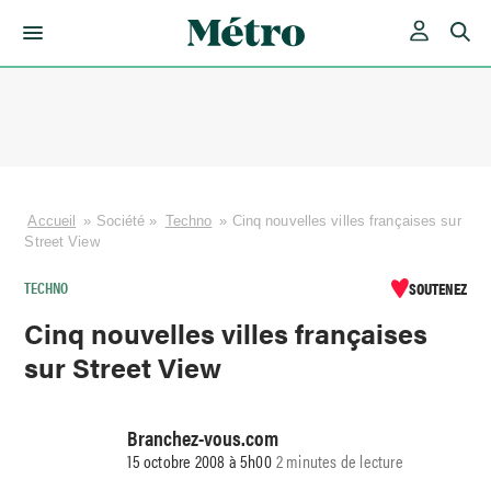
Skip
to
content
Accueil
»
Société
»
Techno
»
Cinq nouvelles villes françaises sur
Street View
TECHNO
SOUTENEZ
Cinq nouvelles villes françaises
sur Street View
Branchez-vous.com
15 octobre 2008 à 5h00
2 minutes de lecture