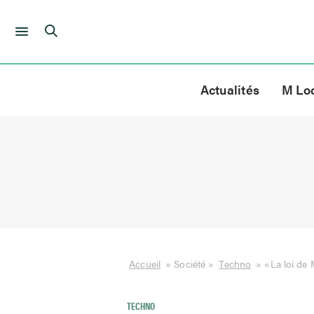
Skip
to
Actualités
M Lo
content
Accueil
»
Société
»
Techno
»
«La loi de 
TECHNO