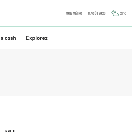
MON MÉTRO
8 AOÛT 2026
21
°C
ns cash
Explorez