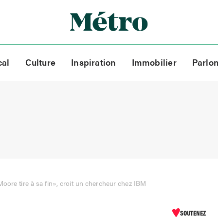
cal
Culture
Inspiration
Immobilier
Parlo
Moore tire à sa fin», croit un chercheur chez IBM
SOUTENEZ