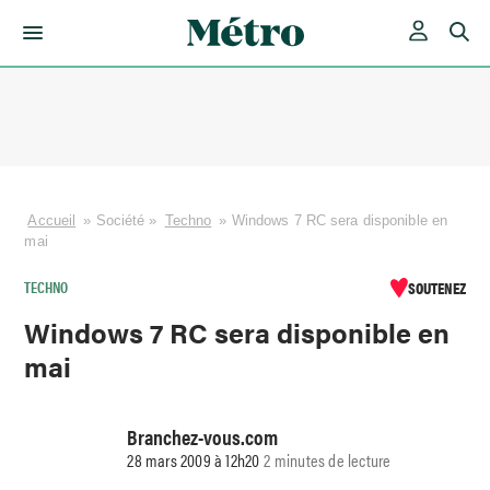
Skip
to
content
Accueil
»
Société
»
Techno
»
Windows 7 RC sera disponible en
mai
TECHNO
SOUTENEZ
Windows 7 RC sera disponible en
mai
Branchez-vous.com
28 mars 2009 à 12h20
2 minutes de lecture