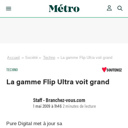
Skip
to
content
Accueil
»
Société
»
Techno
»
La gamme Flip Ultra voit grand
TECHNO
SOUTENEZ
La gamme Flip Ultra voit grand
Staff - Branchez-vous.com
1 mai 2009 à 1h46
2 minutes de lecture
Pure Digital met à jour sa