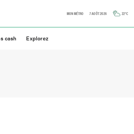
MON MÉTRO
7 AOÛT 2026
22
°C
ns cash
Explorez