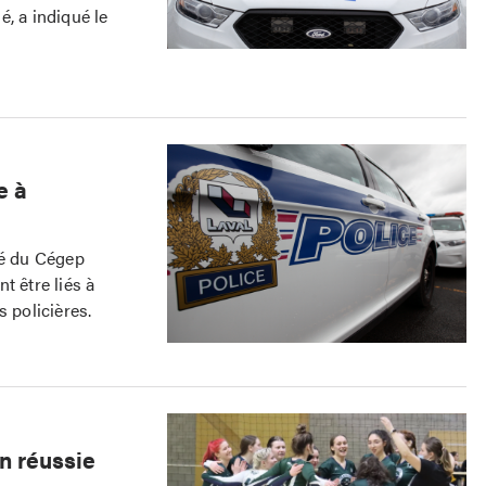
, a indiqué le
e à
té du Cégep
t être liés à
 policières.
n réussie