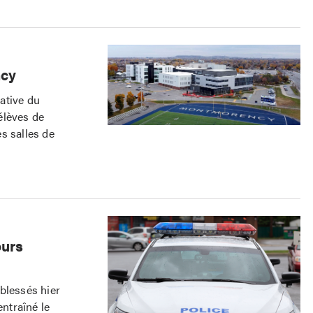
ncy
ative du
élèves de
s salles de
ours
 blessés hier
ntraîné le