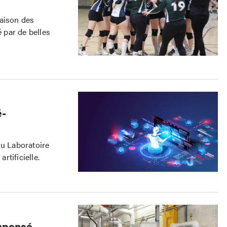
saison des
 par de belles
é-
u Laboratoire
rtificielle.
mpensé