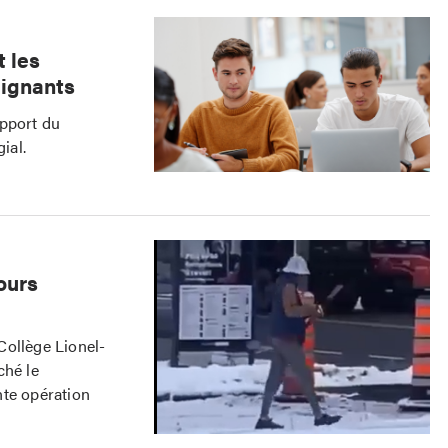
t les
eignants
apport du
ial.
ours
Collège Lionel-
ché le
nte opération