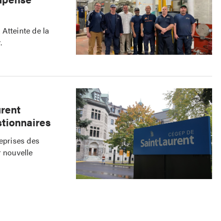
Atteinte de la
.
urent
stionnaires
reprises des
r nouvelle