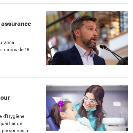
e assurance
surance
es moins de 18
pour
ue d’Hygiène
quartier de
ux personnes à