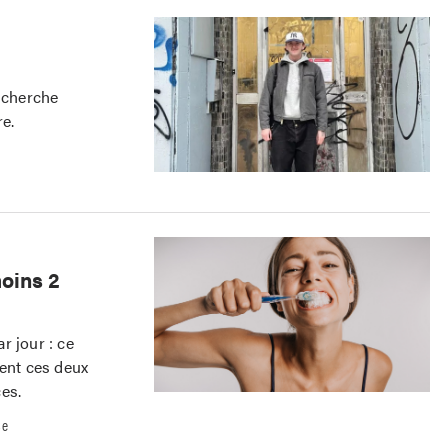
t cherche
e.
moins 2
r jour : ce
nent ces deux
es.
se