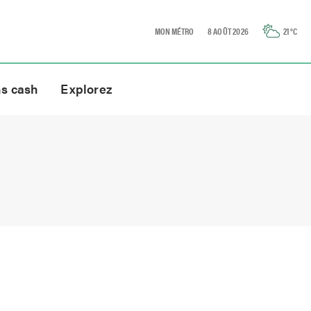
MON MÉTRO
8 AOÛT 2026
21
°C
ns cash
Explorez