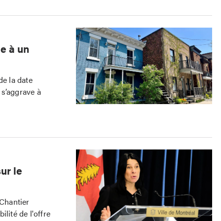
e à un
de la date
t s’aggrave à
ur le
 Chantier
lité de l'offre