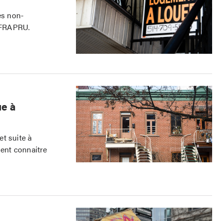
es non-
 FRAPRU.
ue à
t suite à
ient connaitre