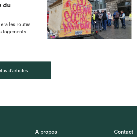
e du
era les routes
es logements
lus d’articles
À propos
Contact