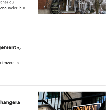
rcher du
renouveler leur
ogement»,
 travers la
 changera