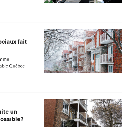
ciaux fait
ramme
dable Québec
ite un
possible?