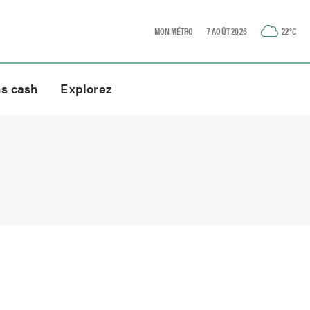
MON MÉTRO
7 AOÛT 2026
22
°C
ns cash
Explorez