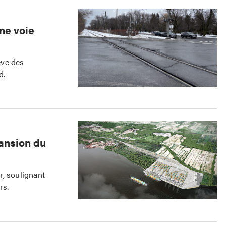
ne voie
ève des
d.
ansion du
r, soulignant
rs.