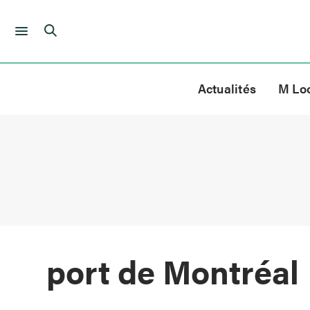
Skip
to
Actualités
M Lo
content
port de Montréal