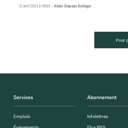
-
12 avril 2023 à 19h03
Alexis Drapeau-Bordage
Pour p
Services
Abonnement
Emplois
Infolettres
Événements
Flux RSS