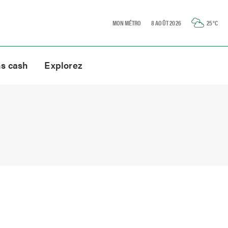
MON MÉTRO
8 AOÛT 2026
25
°C
ns cash
Explorez