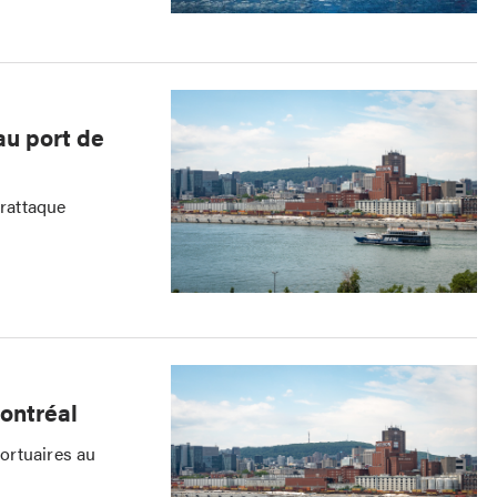
au port de
erattaque
Montréal
portuaires au