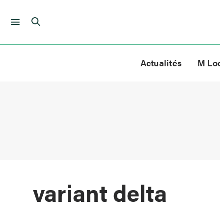
Skip
to
Actualités
M Lo
content
variant delta