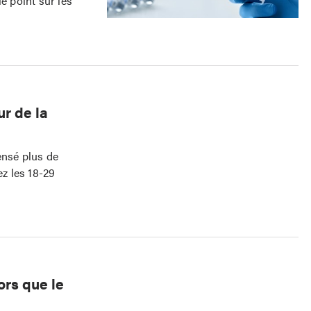
e point sur les
ur de la
ensé plus de
z les 18-29
rs que le