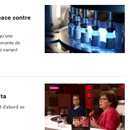
cace contre
qu'une
ugmente de
e variant
lta
t d'abord se