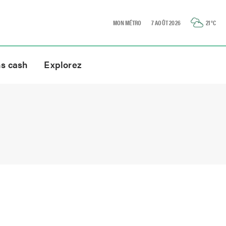
MON MÉTRO
7 AOÛT 2026
21
°C
ns cash
Explorez