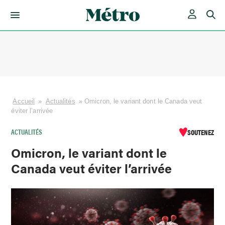
Skip
to
content
Accueil
»
Actualités
»
Omicron, le variant dont le Canada veut
éviter l’arrivée
ACTUALITÉS
SOUTENEZ
Omicron, le variant dont le
Canada veut éviter l’arrivée