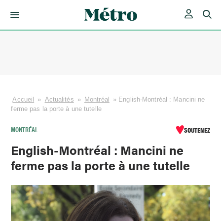
Skip
to
content
Accueil
»
Actualités
»
Montréal
»
English-Montréal : Mancini ne
ferme pas la porte à une tutelle
MONTRÉAL
SOUTENEZ
English-Montréal : Mancini ne
ferme pas la porte à une tutelle