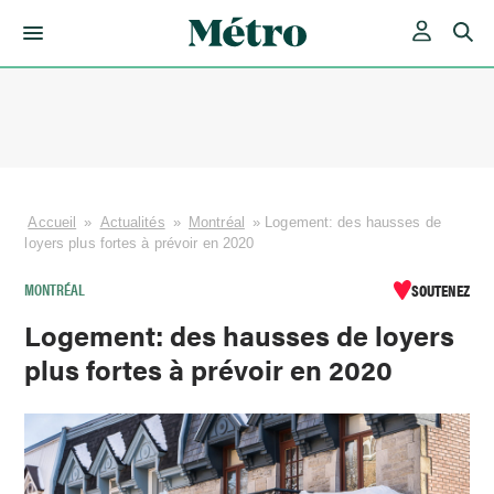
Skip
to
content
Accueil
»
Actualités
»
Montréal
»
Logement: des hausses de
loyers plus fortes à prévoir en 2020
MONTRÉAL
SOUTENEZ
Logement: des hausses de loyers
plus fortes à prévoir en 2020