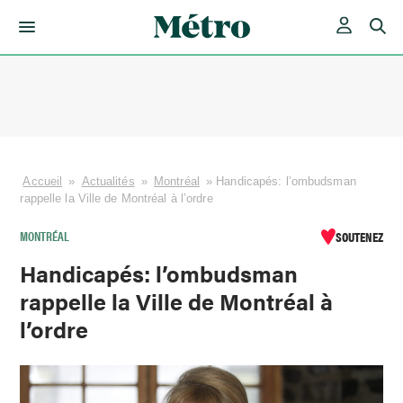
Skip
to
content
Accueil
»
Actualités
»
Montréal
»
Handicapés: l’ombudsman
rappelle la Ville de Montréal à l’ordre
MONTRÉAL
SOUTENEZ
Handicapés: l’ombudsman
rappelle la Ville de Montréal à
l’ordre