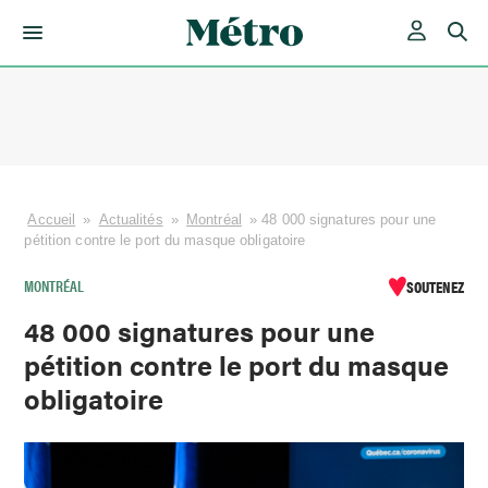
Skip
to
content
Accueil
»
Actualités
»
Montréal
»
48 000 signatures pour une
pétition contre le port du masque obligatoire
MONTRÉAL
SOUTENEZ
48 000 signatures pour une
pétition contre le port du masque
obligatoire