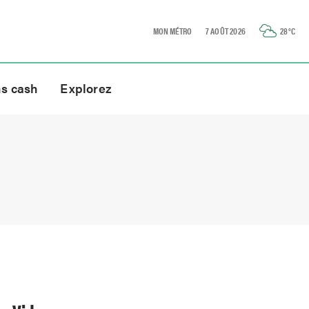
MON MÉTRO
7 AOÛT 2026
28
°C
ns cash
Explorez