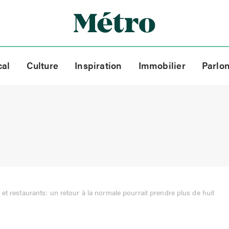
cal
Culture
Inspiration
Immobilier
Parlo
 et restaurants: un retour à la normale pourrait prendre plus de huit