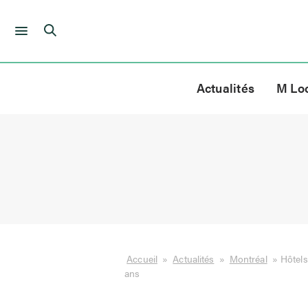
Skip
to
Actualités
M Lo
content
Accueil
»
Actualités
»
Montréal
»
Hôtels
ans