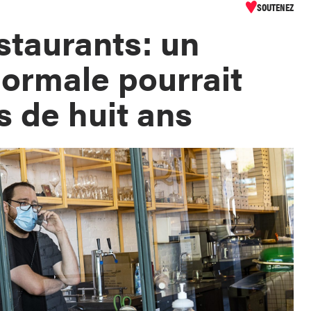
SOUTENEZ
staurants: un
normale pourrait
s de huit ans