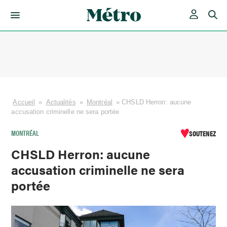
Skip
to
content
Accueil
»
Actualités
»
Montréal
»
CHSLD Herron: aucune
accusation criminelle ne sera portée
MONTRÉAL
SOUTENEZ
CHSLD Herron: aucune
accusation criminelle ne sera
portée