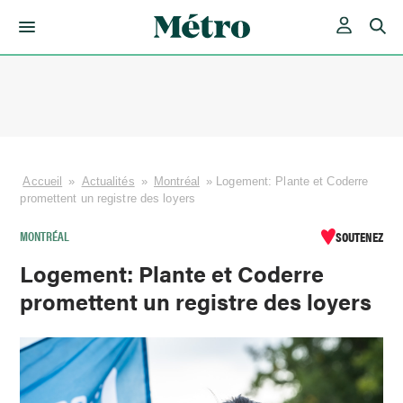
Skip
to
content
Accueil
»
Actualités
»
Montréal
»
Logement: Plante et Coderre
promettent un registre des loyers
MONTRÉAL
SOUTENEZ
Logement: Plante et Coderre
promettent un registre des loyers