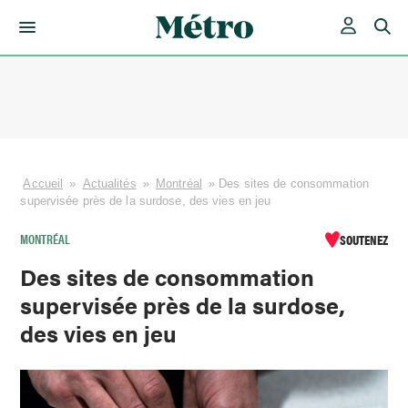
Skip
to
content
Accueil
»
Actualités
»
Montréal
»
Des sites de consommation
supervisée près de la surdose, des vies en jeu
MONTRÉAL
SOUTENEZ
Des sites de consommation
supervisée près de la surdose,
des vies en jeu