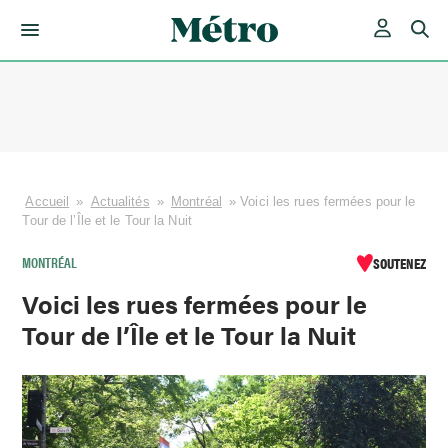
Skip
to
content
Accueil
»
Actualités
»
Montréal
»
Voici les rues fermées pour le
Tour de l’Île et le Tour la Nuit
MONTRÉAL
SOUTENEZ
Voici les rues fermées pour le
Tour de l’Île et le Tour la Nuit