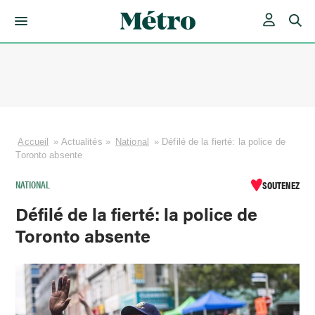
Skip
to
content
Accueil
»
Actualités
»
National
»
Défilé de la fierté: la police de
Toronto absente
NATIONAL
SOUTENEZ
Défilé de la fierté: la police de
Toronto absente