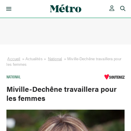
Skip
to
content
Accueil
»
Actualités
»
National
»
Miville-Dechêne travaillera pour
les femmes
NATIONAL
SOUTENEZ
Miville-Dechêne travaillera pour
les femmes