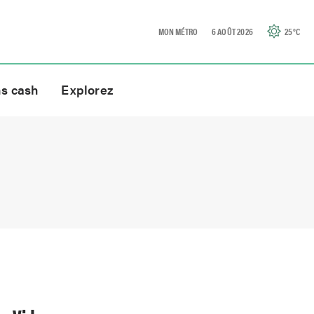
MON MÉTRO
6 AOÛT 2026
25
°C
ns cash
Explorez