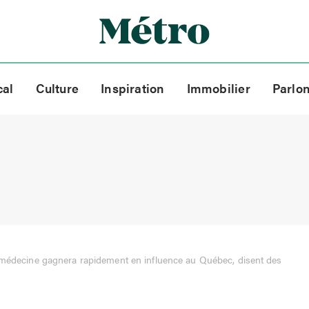
cal
Culture
Inspiration
Immobilier
Parlo
émédecine gagnera rapidement en influence au Québec, disent des