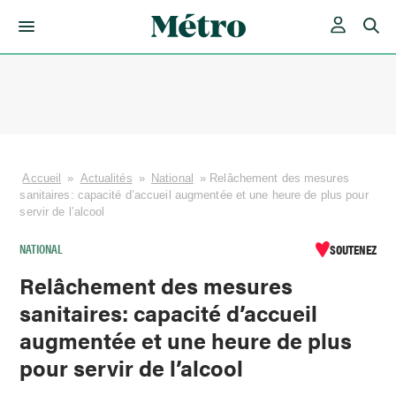
Skip
to
content
Accueil
»
Actualités
»
National
»
Relâchement des mesures
sanitaires: capacité d’accueil augmentée et une heure de plus pour
servir de l’alcool
NATIONAL
SOUTENEZ
Relâchement des mesures
sanitaires: capacité d’accueil
augmentée et une heure de plus
pour servir de l’alcool