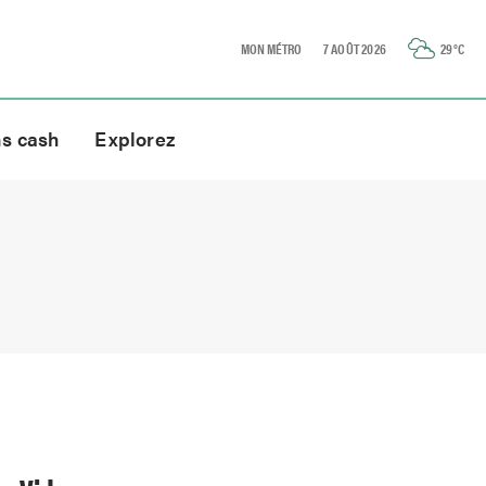
MON MÉTRO
7 AOÛT 2026
29
°C
ns cash
Explorez