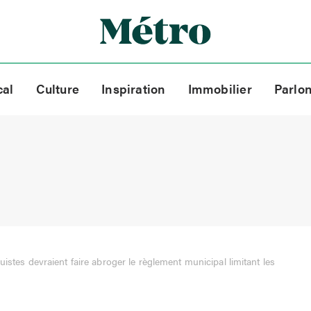
cal
Culture
Inspiration
Immobilier
Parlo
istes devraient faire abroger le règlement municipal limitant les