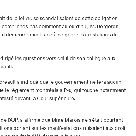
t de la loi 78, se scandalisaient de cette obligation
 je ne comprends pas comment aujourd’hui, M. Bergeron,
eut demeurer muet face à ce genre d’arrestations de
dirigé les questions vers celui de son collègue aux
eault.
udreault a indiqué que le gouvernement ne fera aucun
ue le règlement montréalais P-6, qui touche notamment
ontesté devant la Cour supérieure.
 de l’AJP, a affirmé que Mme Marois ne s’était pourtant
tions portant sur les manifestations nuisaient aux droit
a cause était déjà devant le tribunal.