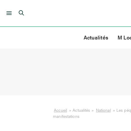
Skip
to
Actualités
M Lo
content
Accueil
»
Actualités
»
National
»
Les péqu
manifestations