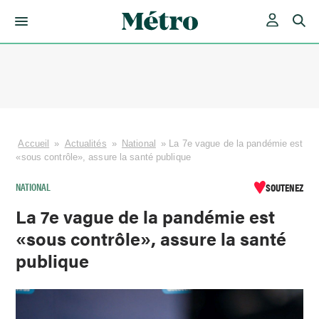
Skip
to
content
Accueil
»
Actualités
»
National
»
La 7e vague de la pandémie est
«sous contrôle», assure la santé publique
NATIONAL
SOUTENEZ
La 7e vague de la pandémie est
«sous contrôle», assure la santé
publique