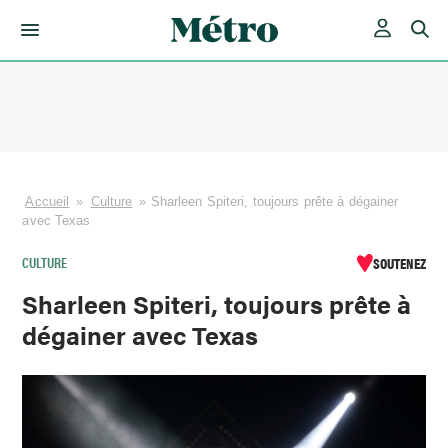
Skip
to
content
Accueil
»
Culture
»
Sharleen Spiteri, toujours prête à dégainer
avec Texas
CULTURE
SOUTENEZ
Sharleen Spiteri, toujours prête à
dégainer avec Texas