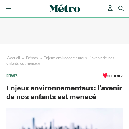
Skip
to
content
Accueil
»
Débats
»
Enjeux environnementaux: l’avenir de nos
enfants est menacé
DÉBATS
SOUTENEZ
Enjeux environnementaux: l’avenir
de nos enfants est menacé